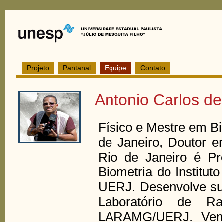
Projeto
Pantanal
Equipe
Contato
Antonio Carlos de
Físico e Mestre em Bi
de Janeiro, Doutor e
Rio de Janeiro é Pr
Biometria do Institu
UERJ. Desenvolve sua
Laboratório de R
LARAMG/UERJ. Vem t