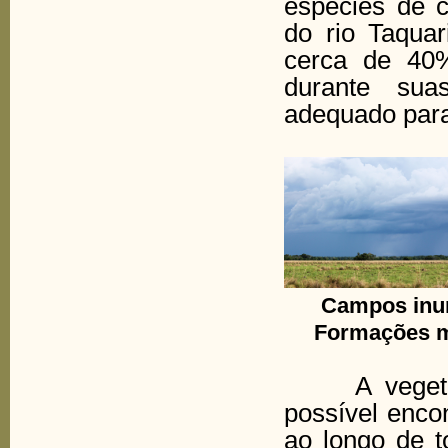
espécies de c
do rio Taquar
cerca de 40%
durante suas
adequado para
Campos
Formações m
A vegetação
possível enco
ao longo de t