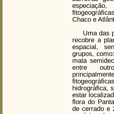
especiação,
fitogeográfi
Chaco e Atlânt
Uma das prin
recobre a pla
espacial, se
grupos, como:
mata semidecí
entre outr
principalmen
fitogeográfic
hidrográfica,
estar localiza
flora do Pant
de cerrado e 