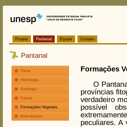
Projeto
Pantanal
Equipe
Contato
Pantanal
Formações 
Clima
Hidrologia
O Pantanal é
Geologia
províncias fi
Fauna
verdadeiro mo
possível obs
Formações Vegetais
extremamente
Referências
peculiares. A