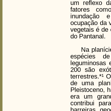
um reflexo da
fatores como
inundação e
ocupação da v
vegetais é de
do Pantanal.
Na planície 
espécies d
leguminosas 
200 são exó
terrestres.*¹ 
de uma planí
Pleistoceno, 
era um grand
contribui pa
barreiras ge